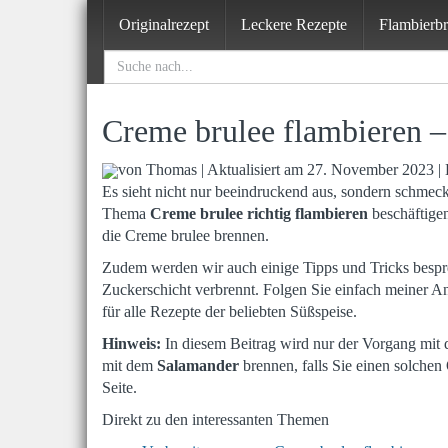
Skip
Originalrezept
Leckere Rezepte
Flambierb
to
main
content
Creme brulee flambieren – 
von Thomas | Aktualisiert am 27. November 2023 |
Es sieht nicht nur beeindruckend aus, sondern schmec
Thema
Creme brulee richtig flambieren
beschäftigen
die Creme brulee brennen.
Zudem werden wir auch einige Tipps und Tricks bespre
Zuckerschicht verbrennt. Folgen Sie einfach meiner Anl
für alle Rezepte der beliebten Süßspeise.
Hinweis:
In diesem Beitrag wird nur der Vorgang mit
mit dem
Salamander
brennen, falls Sie einen solche
Seite.
Direkt zu den interessanten Themen