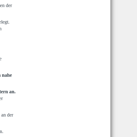
en der
legt.
n
e
m nahe
tern an.
er
 an der
n.