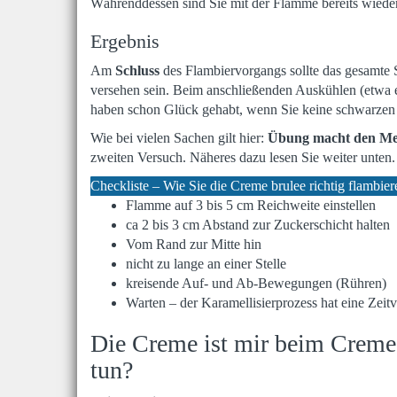
Währenddessen sind Sie mit der Flamme bereits wieder 
Ergebnis
Am
Schluss
des Flambiervorgangs sollte das gesamte 
versehen sein. Beim anschließenden Auskühlen (etwa ei
haben schon Glück gehabt, wenn Sie keine schwarzen 
Wie bei vielen Sachen gilt hier:
Übung macht den Me
zweiten Versuch. Näheres dazu lesen Sie weiter unten.
Checkliste – Wie Sie die Creme brulee richtig flambier
Flamme auf 3 bis 5 cm Reichweite einstellen
ca 2 bis 3 cm Abstand zur Zuckerschicht halten
Vom Rand zur Mitte hin
nicht zu lange an einer Stelle
kreisende Auf- und Ab-Bewegungen (Rühren)
Warten – der Karamellisierprozess hat eine Zeit
Die Creme ist mir beim Creme 
tun?