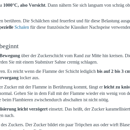
wa
1000°C, also Vorsicht
. Dann nähern Sie sich langsam von schräg ob
n berühren. Die Schälchen sind feuerfest und für diese Belastung ausge
pezielle
Schalen
für diese französische Klassiker Nachspeise verwende
beginnt
-Bewegung
über der Zuckerschicht vom Rand zur Mitte hin kreisen. Di
rden Sie mit einem Stabmixer Sahne cremig schlagen.
en. Es reicht wenn die Flamme der Schicht lediglich
bis auf 2 bis 3 c
ervorgang
locker aus.
r Zucker mit der Flamme in Berührung kommt, fängt er
leicht zu knis
 normal. Gehen Sie in dem Fall mit der Flamme wieder ein wenig von d
 beim Flambieren zwischendurch abschalten ist nicht nötig.
isierung leicht verzögert
einsetzt. Das heißt, der Zucker karamellisiert
en nach.
des Zuckers. Der Zucker bildet ein paar Tröpchen aus oder wirft Blase