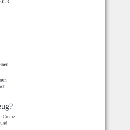
elnen
 nun
uch
eug?
ie Creme
 und