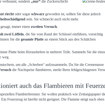
e verbrannt, sondern
„nur“
die Zuckerschicht
nt riecht
oder sogar
schwarz
geworden ist, sollten Sie diese jedoch
heitsschädigend
sein. Sie schmeckt auch nicht mehr.
 gesagt, immer einen
zweiten Versuch
.
it zwei Löffeln
, die Sie vom Rand der Schüssel einführen, vorsichtig
können Sie die
gesamte Platte
an einem Stück aus den Schälchen
dünne Platte beim Herausheben in mehrere Teile. Sammeln Sie die einz
e weg.
umstochern, um alle „Scherben“ aufzusammeln. Da Sie die Crememasse
Versuch
die Nachspeise flambieren, merkt Ihren fehlgeschlagenen Vers
tioniert auch das Flambieren mit Feuerz
peziellen Flambierbrenner. Sie wollen praktisch wie Zeitungspapier d
 Ein Feuerzeug ist hierfür nicht geeignet. Die Flamme steigt nach oben