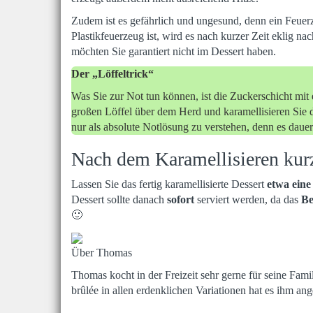
Zudem ist es gefährlich und ungesund, denn ein Feuerz
Plastikfeuerzeug ist, wird es nach kurzer Zeit eklig n
möchten Sie garantiert nicht im Dessert haben.
Der „Löffeltrick“
Was Sie zur Not tun können, ist die Zuckerschicht mit
großen Löffel über dem Herd und karamellisieren Sie da
nur als absolute Notlösung zu verstehen, denn es dauert
Nach dem Karamellisieren kurz
Lassen Sie das fertig karamellisierte Dessert
etwa ein
Dessert sollte danach
sofort
serviert werden, da das
Be
🙂
Über Thomas
Thomas kocht in der Freizeit sehr gerne für seine Fam
brûlée in allen erdenklichen Variationen hat es ihm ang