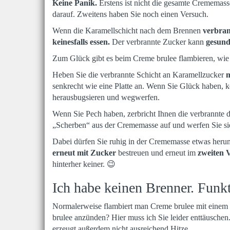
Keine Panik.
Erstens ist nicht die gesamte Crememass
darauf. Zweitens haben Sie noch einen Versuch.
Wenn die Karamellschicht nach dem Brennen
verbran
keinesfalls essen.
Der verbrannte Zucker kann
gesund
Zum Glück gibt es beim Creme brulee flambieren, wie
Heben Sie die verbrannte Schicht an Karamellzucker
m
senkrecht wie eine Platte an. Wenn Sie Glück haben, 
herausbugsieren und wegwerfen.
Wenn Sie Pech haben, zerbricht Ihnen die verbrannte 
„Scherben“ aus der Crememasse auf und werfen Sie si
Dabei dürfen Sie ruhig in der Crememasse etwas her
erneut mit Zucker
bestreuen und erneut im
zweiten 
hinterher keiner. 😉
Ich habe keinen Brenner. Funk
Normalerweise flambiert man Creme brulee mit einem s
brulee anzünden? Hier muss ich Sie leider enttäuschen.
erzeugt außerdem nicht ausreichend Hitze.