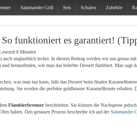
renner
Salamander Grill
Sets
Schalen
Zubehör
Ra
So funktioniert es garantiert! (Tip
Lesezeit 6 Minuten
kt auch unglaublich lecker. In diesem Beitrag werden wir uns genau mi
 und herausfinden, wie man das beliebte Dessert flambiert. Man sagt 
chen, was man tun kann, falls das Dessert beim finalen Karamellisiere
eitung. Sie werden die perfekte goldbraune Karamellkruste erhalten. D
 dem
Flambierbrenner
beschrieben. Sie können die Nachspeise jedoch
n Ofen haben. Den genauen Prozess beschreibe ich auf der
Salamander G