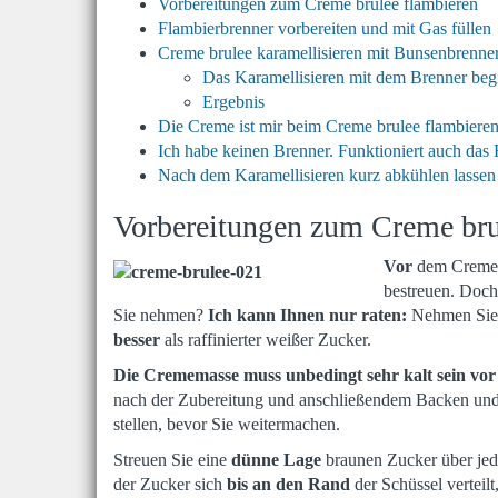
Vorbereitungen zum Creme brulee flambieren
Flambierbrenner vorbereiten und mit Gas füllen
Creme brulee karamellisieren mit Bunsenbrenne
Das Karamellisieren mit dem Brenner beg
Ergebnis
Die Creme ist mir beim Creme brulee flambieren
Ich habe keinen Brenner. Funktioniert auch das
Nach dem Karamellisieren kurz abkühlen lassen 
Vorbereitungen zum Creme bru
Vor
dem Creme b
bestreuen. Doch 
Sie nehmen?
Ich kann Ihnen nur raten:
Nehmen Sie 
besser
als raffinierter weißer Zucker.
Die Crememasse muss unbedingt sehr kalt sein vor
nach der Zubereitung und anschließendem Backen und
stellen, bevor Sie weitermachen.
Streuen Sie eine
dünne Lage
braunen Zucker über jede
der Zucker sich
bis an den Rand
der Schüssel verteil