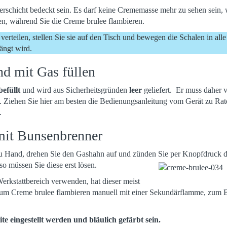
erschicht bedeckt sein. Es darf keine Crememasse mehr zu sehen sein, 
n, während Sie die Creme brulee flambieren.
teilen, stellen Sie sie auf den Tisch und bewegen die Schalen in alle
ängt wird.
nd mit Gas füllen
efüllt
und wird aus Sicherheitsgründen
leer
geliefert. Er muss daher 
. Ziehen Sie hier am besten die Bedienungsanleitung vom Gerät zu Rat
.
mit Bunsenbrenner
 Hand, drehen Sie den Gashahn auf und zünden Sie
per Knopfdruck d
o müssen Sie diese erst lösen.
rkstattbereich verwenden, hat dieser meist
um Creme brulee flambieren manuell mit einer Sekundärflamme, zum B
e eingestellt werden und bläulich gefärbt sein.