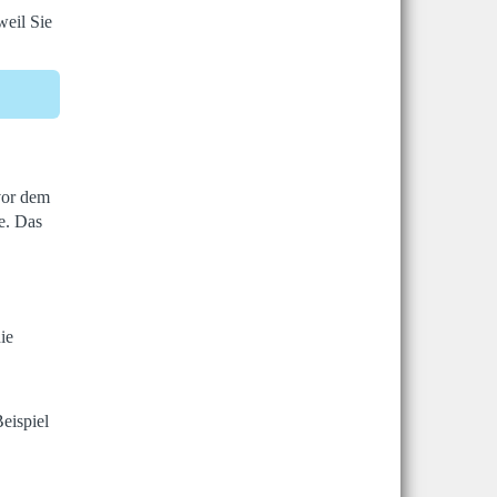
weil Sie
vor dem
e. Das
ie
eispiel