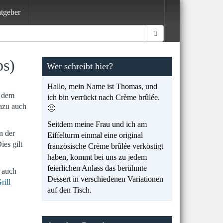
tgeber
ps)
Wer schreibt hier?
Hallo, mein Name ist Thomas, und
t dem
ich bin verrückt nach Crème brûlée.
dazu auch
🙂
Seitdem meine Frau und ich am
n der
Eiffelturm einmal eine original
ies gilt
französische Crème brûlée verköstigt
haben, kommt bei uns zu jedem
feierlichen Anlass das berühmte
 auch
Dessert in verschiedenen Variationen
rill
auf den Tisch.