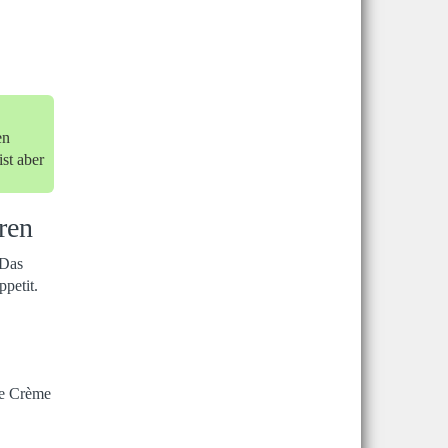
en
st aber
ren
 Das
ppetit.
ie Crème