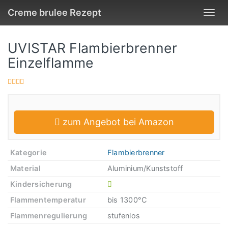
Skip
Creme brulee Rezept
Togg
to
navig
main
content
UVISTAR Flambierbrenner
Einzelflamme
zum Angebot bei Amazon
Kategorie
Flambierbrenner
Material
Aluminium/Kunststoff
Kindersicherung
Flammentemperatur
bis 1300°C
Flammenregulierung
stufenlos