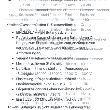
Menu
Köstliche Desserts selbst DIY zubereiten!
EINZELFLAMMEN Butangasbrenner
Perfekt zum Karamellisieren zum Beispiel von Creme
brulee, zum Flambieren, oder zum Anzünden von
Kerzen, Grill, Feuerwerk und für viele weitere
Anforderungen
Verleiht Fleisch ein feines Grillaroma.
klein mit sicherem Standfuß.
befüllbar mit handelsüblichem Feuerzeuggas
(Butangas) .
Einstellung erfolgt stufenlos bis zu einer
Flammtemperatur von 1350°C
Eingebaute Schutzsicherung verhindert
unbeabsichtigte Benutzung.
Einsatzzeit 60 Minuten (völlig nachgefüllt).
Hinweis: Butangas ist nicht im Kaufpreis einbegriffen.